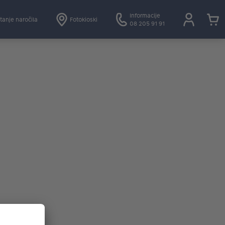
Informacije
tanje naročila
Fotokioski
08 205 91 91