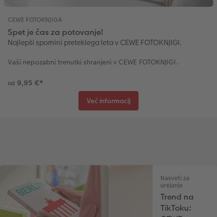
CEWE FOTOKNJIGA
Spet je čas za potovanje!
Najlepši spomini preteklega leta v CEWE FOTOKNJIGI.
Vaši nepozabni trenutki shranjeni v CEWE FOTOKNJIGI.
9,95 €
*
od
Več informacij
Nasveti za
urejanje
Trend na
TikToku: