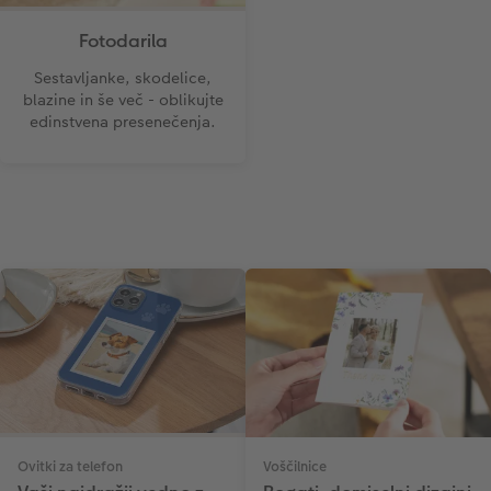
Fotodarila
Sestavljanke, skodelice,
blazine in še več - oblikujte
edinstvena presenečenja.
Ovitki za telefon
Voščilnice