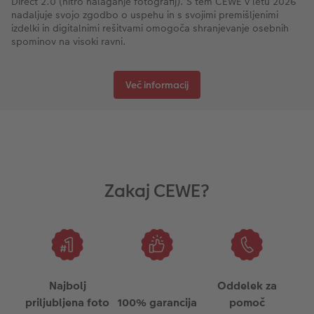
Direct 2.0 (hitro nalaganje fotografij). S tem CEWE v letu 2026
nadaljuje svojo zgodbo o uspehu in s svojimi premišljenimi
izdelki in digitalnimi rešitvami omogoča shranjevanje osebnih
spominov na visoki ravni.
Več informacij
Zakaj CEWE?
Najbolj
Oddelek za
priljubljena foto
100% garancija
pomoč