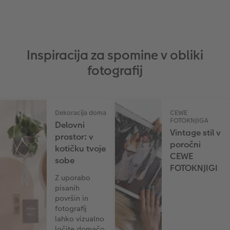
Inspiracija za spomine v obliki
fotografij
Dekoracija doma
CEWE
FOTOKNJIGA
Delovni
Vintage stil v
prostor: v
poročni
kotičku tvoje
CEWE
sobe
FOTOKNJIGI
Z uporabo
pisanih
površin in
fotografij
lahko vizualno
ločite domačo