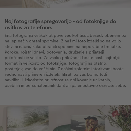
Naj fotografije spregovorijo - od fotoknjige do
ovitkov za telefone.
Ena fotografija velikokrat pove več kot tisoč besed, obenem pa
na lep način ohrani spomine. Z našimi foto izdelki so na voljo
številni načini, kako ohraniti spomine na nepozabne trenutke.
Poroke, rojstni dnevi, potovanja, druženje s prijatelji -
priložnosti je veliko. Za vsako priložnost boste našli najboljši
format in velikost: od fotoknjige, fotografij na platno,
posterjev, vse do voščilnic. Z našimi spletnimi storitvami boste
vedno našli primeren izdelek, hkrati pa vas bomo tudi
navdihnili. Izkoristite priložnost za oblikovanje unikatnih,
osebnih in personaliziranih daril ali pa enostavno osrečite sebe.