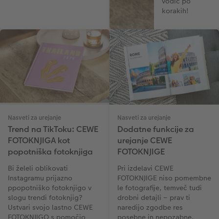
vodič po
korakih!
Nasveti za urejanje
Nasveti za urejanje
Trend na TikToku: CEWE
Dodatne funkcije za
FOTOKNJIGA kot
urejanje CEWE
popotniška fotoknjiga
FOTOKNJIGE
Bi želeli oblikovati
Pri izdelavi CEWE
Instagramu prijazno
FOTOKNJIGE niso pomembne
ppopotniško fotoknjigo v
le fotografije, temveč tudi
slogu trendi fotoknjig?
drobni detajli – prav ti
Ustvari svojo lastno CEWE
naredijo zgodbe res
FOTOKNJIGO s pomočjo
posebne in nepozabne.