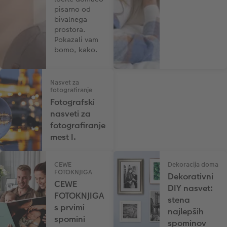
pisarno od
bivalnega
prostora.
Pokazali vam
bomo, kako.
Nasvet za
fotografiranje
Fotografski
nasveti za
fotografiranje
mest I.
CEWE
Dekoracija doma
FOTOKNJIGA
Dekorativni
CEWE
DIY nasvet:
FOTOKNJIGA
stena
s prvimi
najlepših
spomini
spominov