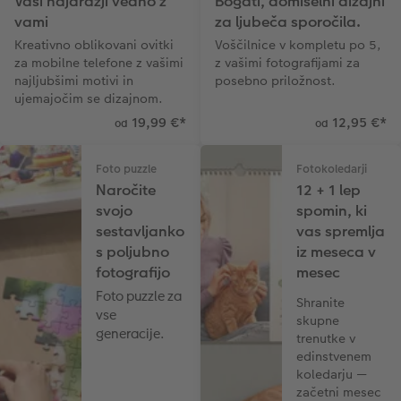
Vaši najdražji vedno z
Bogati, domiselni dizajni
vami
za ljubeča sporočila.
Kreativno oblikovani ovitki
Voščilnice v kompletu po 5,
za mobilne telefone z vašimi
z vašimi fotografijami za
najljubšimi motivi in ​​
posebno priložnost.
ujemajočim se dizajnom.
19,99 €
*
12,95 €
*
od
od
Foto puzzle
Fotokoledarji
Naročite
12 + 1 lep
svojo
spomin, ki
sestavljanko
vas spremlja
s poljubno
iz meseca v
fotografijo
mesec
Foto puzzle za
Shranite
vse
skupne
generacije.
trenutke v
edinstvenem
koledarju —
začetni mesec