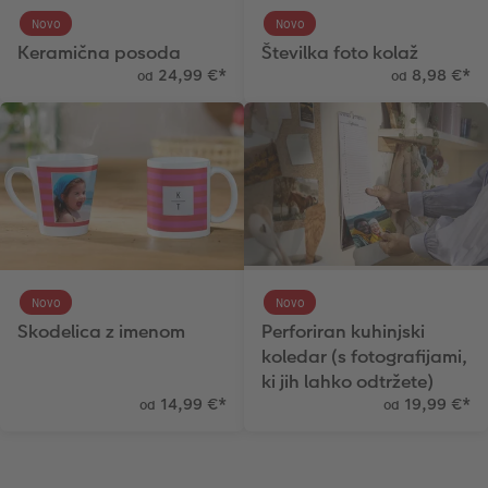
Novo
Novo
Keramična posoda
Številka foto kolaž
24,99 €
*
8,98 €
*
od
od
Novo
Novo
Skodelica z imenom
Perforiran kuhinjski
koledar (s fotografijami,
ki jih lahko odtržete)
14,99 €
*
19,99 €
*
od
od