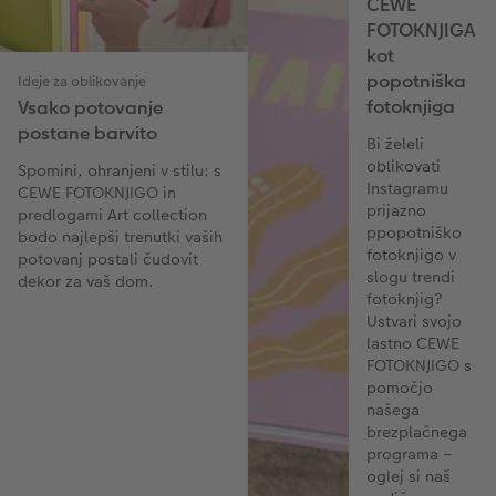
CEWE
FOTOKNJIGA
kot
popotniška
Ideje za oblikovanje
fotoknjiga
Vsako potovanje
postane barvito
Bi želeli
oblikovati
Spomini, ohranjeni v stilu: s
Instagramu
CEWE FOTOKNJIGO in
prijazno
predlogami Art collection
ppopotniško
bodo najlepši trenutki vaših
fotoknjigo v
potovanj postali čudovit
slogu trendi
dekor za vaš dom.
fotoknjig?
Ustvari svojo
lastno CEWE
FOTOKNJIGO s
pomočjo
našega
brezplačnega
programa –
oglej si naš