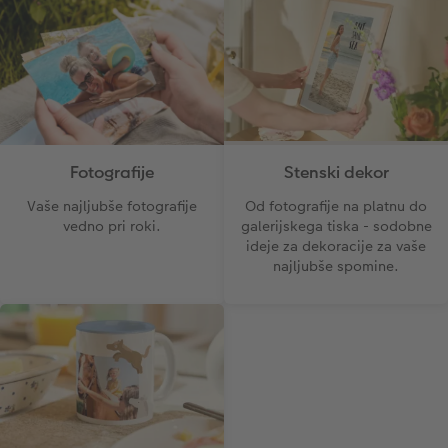
CEWE TAKOJŠNJI NATIS FOTOGRAFIJ
Foto kolaži
Takojšnja nalepka
Fototrak
XXL Retro fotografija
Stenski dekor
Fotografije
Od fotografije na platnu do
Vaše najljubše fotografije
galerijskega tiska - sodobne
vedno pri roki.
ideje za dekoracije za vaše
najljubše spomine.