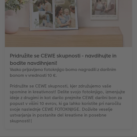
Nature fotografije
Fotografija na aluminiju, direkten natis
Voščilnice
Ideje za unikatna darila
Vzorčne fotoknjige strank
Deluje takole
Velikost fotografije
Galerijski tisk
Svet hišnih ljubljenčkov
Ideje za darila za vaše najdražje
ram
Otroška CEWE FOTOKNJIGA
Premium poster
Fotografija na penasti podlagi
Izdelki za šolo in pisarno
Potovanje
Pridružite se CEWE skupnosti - navdihujte in
Zbirka Art Collection
Art fotografije
Poročna tabla dobrodošlice
Darilne fotoskatle
Poroka
bodite navdihnjeni!
Vsako prijavljeno fotoknjigo bomo nagradili z darilnim
Normalna obdelava fotografij
Letvica za poster
Tekstil
Matura
bonom v vrednosti 10 €.
Škatle za shranjevanje fotografij
Hexxas
Umetniške fotografije
Pridružite se CEWE skupnosti, kjer združujemo vaše
spomine in kreativnost! Delite svojo fotoknjigo, izmenjujte
ideje z drugimi in kot darilo prejmite CEWE darilni bon za
Paketi fotografij
Fotografija na lesu
Fotokoledarji
popust v višini 10 evrov, ki ga lahko koristite pri naročilu
svoje naslednje CEWE FOTOKNJIGE. Doživite veselje
ustvarjanja in postanite del kreativne in posebne
Fotonalepke
Večdelna dekoracija sten
Otroška CEWE FOTOKNJIGA
skupnosti!|
CEWE TAKOJŠNJI NATIS FOTOGRAFIJ
Foto kolaži