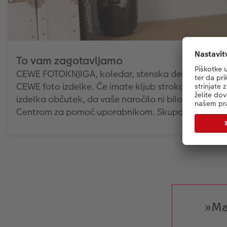
To vam zagotavljamo
CEWE FOTOKNJIGA, koledar, stenska dekoracija ali v
CEWE foto izdelke. Če imate kljub strokovnemu pr
izdelka občutek, da vaše naročilo ni bilo izdelano d
Centrom za pomoč uporabnikom. Skupaj bomo našli 
»Ma