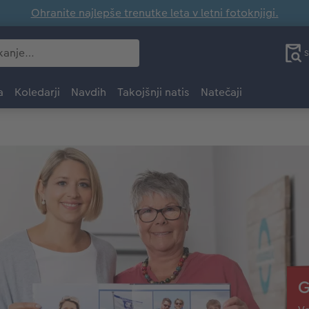
Ohranite najlepše trenutke leta v letni fotoknjigi.
S
a
Koledarji
Navdih
Takojšnji natis
Natečaji
G