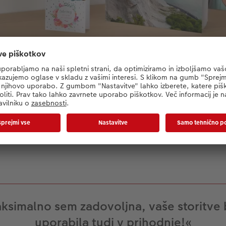
oščilnica - naša garancija zadovoljstva velja za vse
ocesu izdelave in v roku enega meseca od prevzema
ovolj skrbno, vas prosimo, da stopite v stik z našim
najboljšo rešitev!
ksimalno sem zadovoljna, vaše storitve
uporabila tudi v prihodnje!«