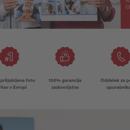
Va
CE
 priljubljena foto
100% garancija
Oddelek za 
ritev v Evropi
zadovoljstva
uporabnik