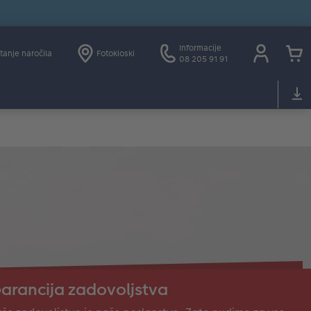
Informacije
tanje naročila
Fotokioski
08 205 91 91
arancija zadovoljstva