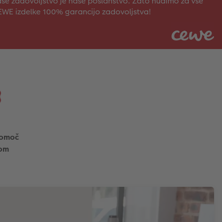
še zadovoljstvo je naše poslanstvo. Zato nudimo za vse
WE izdelke 100% garancijo zadovoljstva!
pomoč
om