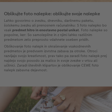
Oblikujte foto nalepke: oblikujte svoje nalepke
Lahko govorimo o zvezku, dnevniku, darilnemu paketu,
šolskemu zvezku ali prenosnem računalniku: S foto nalepko bo
vsak
predmet hitro in enostavno postal unikat
. Foto nalepke so
popolne, ker: So samolepilne in z njimi lahko različnim
predmetom zelo preprosto vdahnete oseben pridih.
Oblikovanje foto nalepk in okraševanje vsakodnevnih
predmetov je predvsem izvrstna zabava za otroke. Otroci
razvijajo svojo kreativnost, prav tako pa zaradi foto nalepk prej
najdejo svojo posodo za malico in svoje zvezke v vrtcu ali
učilnici. Zaradi številnih klipartov je oblikovanje CEWE foto
nalepk zabavna dejavnost.