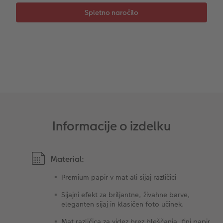
Takojšnja nalepka
Fototrak
XXL Retro fotografija
Informacije o izdelku
Material:
Premium papir v mat ali sijaj različici
Sijajni efekt za briljantne, živahne barve,
eleganten sijaj in klasičen foto učinek.
Mat različica za videz brez bleščanja, fini papir