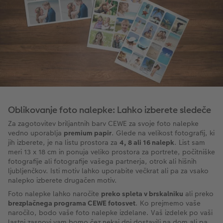
Oblikovanje foto nalepke: Lahko izberete sledeče
Za zagotovitev briljantnih barv CEWE za svoje foto nalepke
vedno uporablja
premium papir
. Glede na velikost fotografij, ki
jih izberete, je na listu prostora za
4, 8 ali 16 nalepk
. List sam
meri 13 x 18 cm in ponuja veliko prostora za portrete, počitniške
fotografije ali fotografije vašega partnerja, otrok ali hišnih
ljubljenčkov. Isti motiv lahko uporabite večkrat ali pa za vsako
nalepko izberete drugačen motiv.
Foto nalepke lahko naročite
preko spleta v brskalniku
ali preko
brezplačnega programa CEWE fotosvet
. Ko prejmemo vaše
naročilo, bodo vaše foto nalepke izdelane. Vaš izdelek po vaši
lastni zasnovi vam bomo čez nekaj dni dostavili na dom ali pa