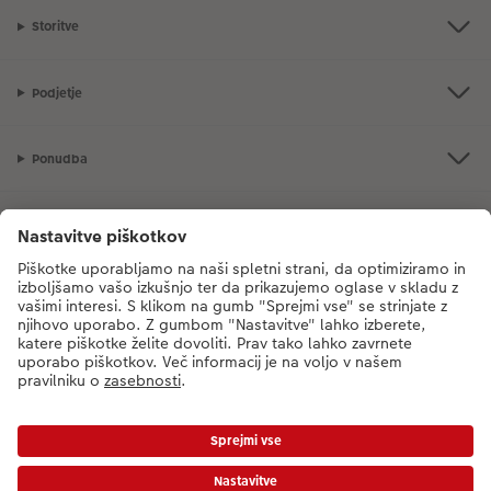
Storitve
Podjetje
Ponudba
CEWE Fotosvet
V primeru vprašanj glede naših storitev ali vašega naročila, nas pokličite
na sledečo telefonsko številko:
08 205 91 91
od ponedeljka do petka: 8:00
– 17:00