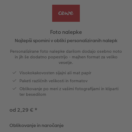
Vzorčne fotoknjige strank
Nature fotografije
Fotografija na aluminiju, direkten natis
Voščilnice
Ideje za unikatna darila
Deluje takole
Velikost fotografije
Galerijski tisk
Svet hišnih ljubljenčkov
Ideje za darila za vaše najdražje
ram
Foto nalepke
Otroška CEWE FOTOKNJIGA
Premium poster
Fotografija na penasti podlagi
Potovanje
Izdelki za šolo in pisarno
Najlepši spomini v obliki personaliziranih nalepk
Personalizirane foto nalepke darilom dodajo osebno noto
Zbirka Art Collection
Art fotografije
Poročna tabla dobrodošlice
Darilne fotoskatle
Poroka
in jih še dodatno popestrijo - majhen format za veliko
veselje.
Normalna obdelava fotografij
Letvica za poster
Tekstil
Matura
Visokokakovosten sijajni ali mat papir
Paketi različnih velikosti in formatov
Škatle za shranjevanje fotografij
Hexxas
Umetniške fotografije
Oblikovanje po meri z vašimi fotografijami in kliparti
ter besedilom
Paketi fotografij
Fotografija na lesu
Fotokoledarji
od 2,29 €
*
Fotonalepke
Večdelna dekoracija sten
Otroška CEWE FOTOKNJIGA
CEWE TAKOJŠNJI NATIS FOTOGRAFIJ
Foto kolaži
Oblikovanje in naročanje