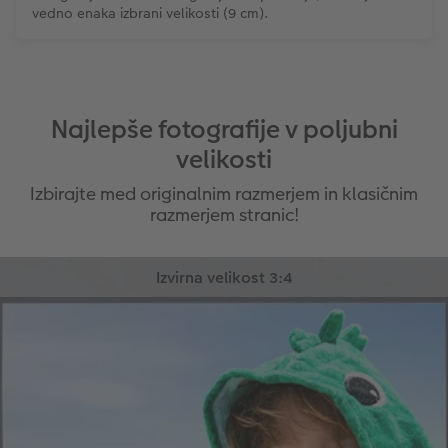
vedno enaka izbrani velikosti (9 cm).
Najlepše fotografije v poljubni
velikosti
Izvirna velikost 3:4
Izbirajte med originalnim razmerjem in klasičnim
Pri fotografijah, ustvarjenih z digitalnim
fotoaparatom, je razmerje stranic po navadi 3:4.
razmerjem stranic!
Pri tej obliki bomo vaše fotografije izdelali v
velikosti, ki odgovarjajo izvirnemu razmerju stranic
(na primer 10 x 13 cm), torej bomo vaše fotografije
obdelali v velikosti, v kateri so bile ustvarjene.
Višina bo vedno enaka izbrani velikosti (na primer
10 cm), dolžina pa se bo glede na razmerje stranic
prilagodila. To pomeni, da bodo vse podrobnosti
vidne, toda lahko se zgodi, da se bo spremenila
širina fotografije.
Na fotoaparatu uporabite nastavitev 3:2, v kolikor
imate to možnost. V tem primeru bodo fotografije