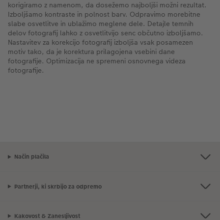
korigiramo z namenom, da dosežemo najboljši možni rezultat.
Izboljšamo kontraste in polnost barv. Odpravimo morebitne
slabe osvetlitve in ublažimo meglene dele. Detajle temnih
delov fotografij lahko z osvetlitvijo senc občutno izboljšamo.
Nastavitev za korekcijo fotografij izboljša vsak posamezen
motiv tako, da je korektura prilagojena vsebini dane
fotografije. Optimizacija ne spremeni osnovnega videza
fotografije.
Način plačila
Partnerji, ki skrbijo za odpremo
Kakovost & Zanesljivost