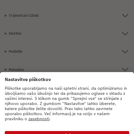
Trajnost pri CEWE
Storitve
Podjetje
Ponudba
CEWE Fotosvet