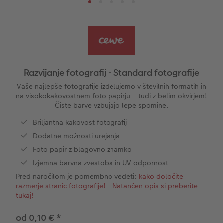
s
Predloge knjig
Little Prints
Fotografija za akrilom, direktni natis
Dekoracija
CEWE zgodbe
Vzorčne fotoknjige strank
Nature fotografije
Fotografija na aluminiju, direkten natis
Voščilnice
Ideje za unikatna darila
Deluje takole
Velikost fotografije
Galerijski tisk
Svet hišnih ljubljenčkov
Ideje za darila za vaše najdražje
ram
Razvijanje fotografij - Standard fotografije
Otroška CEWE FOTOKNJIGA
Premium poster
Fotografija na penasti podlagi
Izdelki za šolo in pisarno
Potovanje
Vaše najlepše fotografije izdelujemo v številnih formatih in
na visokokakovostnem foto papirju – tudi z belim okvirjem!
Čiste barve vzbujajo lepe spomine.
Zbirka Art Collection
Art fotografije
Poročna tabla dobrodošlice
Darilne fotoskatle
Poroka
Briljantna kakovost fotografij
Letvica za poster
Tekstil
Matura
Normalna obdelava fotografij
Dodatne možnosti urejanja
Foto papir z blagovno znamko
Škatle za shranjevanje fotografij
Hexxas
Umetniške fotografije
Izjemna barvna zvestoba in UV odpornost
Pred naročilom je pomembno vedeti:
kako določite
Paketi fotografij
Fotografija na lesu
Fotokoledarji
razmerje stranic fotografije! - Natančen opis si preberite
tukaj!
Fotonalepke
Večdelna dekoracija sten
Otroška CEWE FOTOKNJIGA
od 0,10 €
*