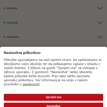
Storitve
Podjetje
Ponudba
CEWE Fotosvet
V primeru vprašanj glede naših storitev ali vašega naročila, nas pokličite
na sledečo telefonsko številko:
08 205 91 91
od ponedeljka do petka: 8:00
– 17:00