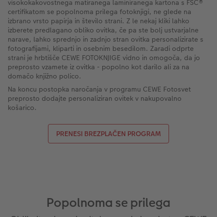
visokokakovostnega matiranega laminiranega kartona s FSC®
certifikatom se popolnoma prilega fotoknjigi, ne glede na
izbrano vrsto papirja in število strani. Z le nekaj kliki lahko
izberete predlagano obliko ovitka, če pa ste bolj ustvarjalne
narave, lahko sprednjo in zadnjo stran ovitka personalizirate s
fotografijami, kliparti in osebnim besedilom. Zaradi odprte
strani je hrbtišče CEWE FOTOKNJIGE vidno in omogoča, da jo
preprosto vzamete iz ovitka - popolno kot darilo ali za na
domačo knjižno polico.
Na koncu postopka naročanja v programu CEWE Fotosvet
preprosto dodajte personaliziran ovitek v nakupovalno
košarico.
PRENESI BREZPLAČEN PROGRAM
Popolnoma se prilega