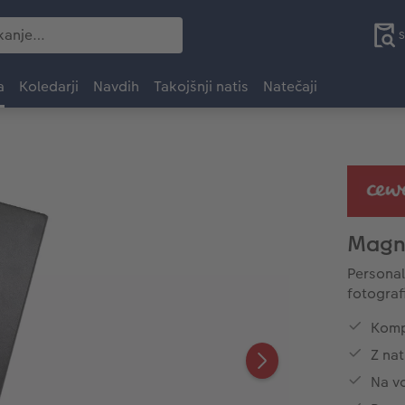
S
a
Koledarji
Navdih
Takojšnji natis
Natečaji
Magne
Personal
fotograf
Kompa
Z nat
Na vo