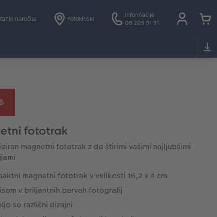
Informacije
tanje naročila
Fotokioski
08 205 91 91
tni fototrak
iziran magnetni fototrak z do štirimi vašimi najljubšimi
ijami
ktni magnetni fototrak v velikosti 16,2 x 4 cm
isom v briljantnih barvah fotografij
ljo so različni dizajni