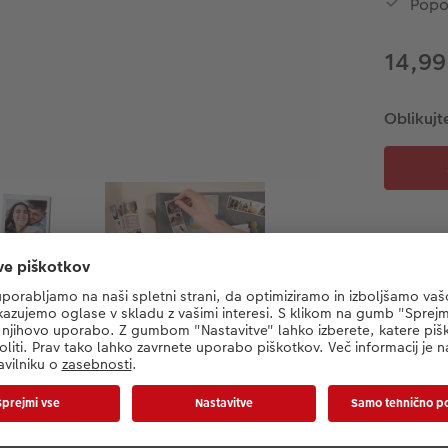
Popol
14,9
Oblikujte
Informacije o izdelku