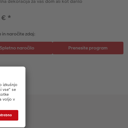
na dekoracija za vaš dom ali kot darilo
9 €
*
 in naročite zdaj: