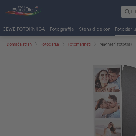
CEWE FOTOKNJIGA
Fotografije
Stenski dekor
Fotodaril
Domača stran
Fotodarila
Fotomagneti
Magnetni fototrak