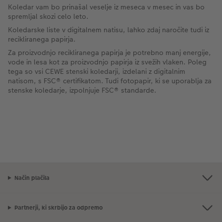
Koledar vam bo prinašal veselje iz meseca v mesec in vas bo
spremljal skozi celo leto.
Koledarske liste v digitalnem natisu, lahko zdaj naročite tudi iz
recikliranega papirja.
Za proizvodnjo recikliranega papirja je potrebno manj energije,
vode in lesa kot za proizvodnjo papirja iz svežih vlaken. Poleg
tega so vsi CEWE stenski koledarji, izdelani z digitalnim
natisom, s FSC® certifikatom. Tudi fotopapir, ki se uporablja za
stenske koledarje, izpolnjuje FSC® standarde.
Način plačila
Partnerji, ki skrbijo za odpremo