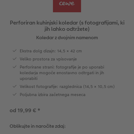
Vzorčne fotoknjige strank
Nature fotografije
Fotografija na aluminiju, direkten natis
Voščilnice
Ideje za unikatna darila
Deluje takole
Velikost fotografije
Galerijski tisk
Svet hišnih ljubljenčkov
Ideje za darila za vaše najdražje
ram
Perforiran kuhinjski koledar (s fotografijami, ki
jih lahko odtržete)
Otroška CEWE FOTOKNJIGA
Premium poster
Fotografija na penasti podlagi
Izdelki za šolo in pisarno
Potovanje
Koledar z dvojnim namenom
Zbirka Art Collection
Art fotografije
Poročna tabla dobrodošlice
Darilne fotoskatle
Poroka
Ekstra dolg dizajn: 14,5 × 42 cm
Veliko prostora za vpisovanje
Normalna obdelava fotografij
Letvica za poster
Tekstil
Matura
Perforirane strani: fotografije je po uporabi
koledarja mogoče enostavno odtrgati in jih
Škatle za shranjevanje fotografij
Hexxas
Umetniške fotografije
uporabiti
Velikost fotografije: razglednica (14,5 × 10,5 cm)
Paketi fotografij
Fotografija na lesu
Fotokoledarji
Poljubna izbira začetnega meseca
Fotonalepke
Večdelna dekoracija sten
Otroška CEWE FOTOKNJIGA
od 19,99 €
*
CEWE TAKOJŠNJI NATIS FOTOGRAFIJ
Foto kolaži
Oblikujte in naročite zdaj:
Takojšnja nalepka
Fototrak