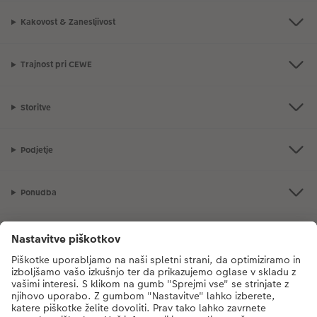
Kakovost & Zanesljivost
Trajnost pri CEWE
Storitve
Podjetje
Ponudba
CEWE Fotosvet