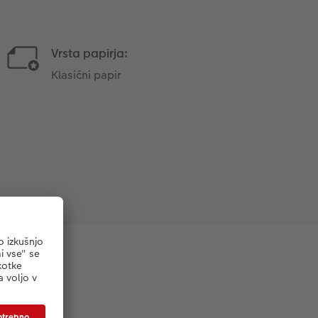
Vrsta papirja:
Klasični papir
irju