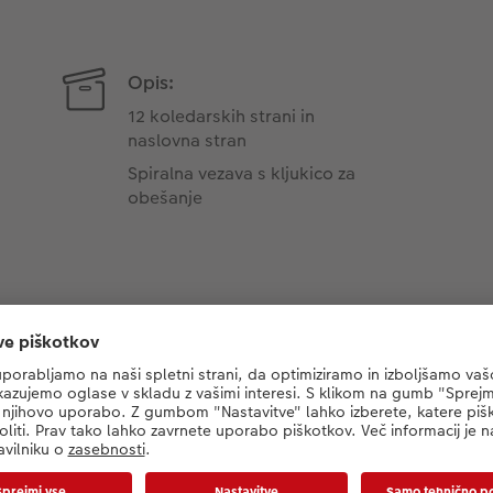
Opis:
12 koledarskih strani in
naslovna stran
Spiralna vezava s kljukico za
obešanje
 o našem kakovostnem pap