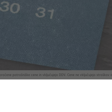
oročene potrošniške cene in vključujejo DDV. Cene ne vključujejo stroškov