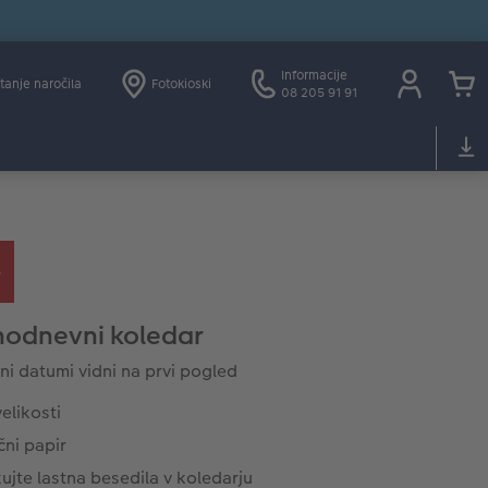
Informacije
tanje naročila
Fotokioski
08 205 91 91
nodnevni koledar
 datumi vidni na prvi pogled
elikosti
čni papir
ujte lastna besedila v koledarju