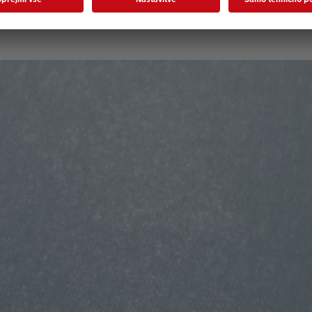
 več o našem izvrstnem klasičnem digital