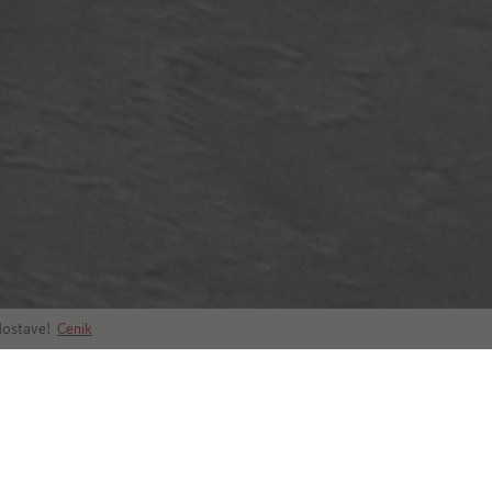
 dostave!
Cenik