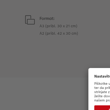
Format:
A3 (pribl. 30 x 21 cm)
A2 (pribl. 42 x 30 cm)
Več