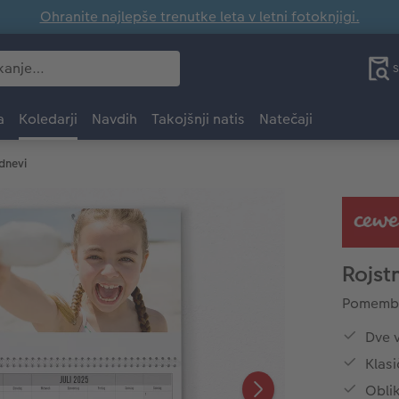
Ohranite najlepše trenutke leta v letni fotoknjigi.
S
a
Koledarji
Navdih
Takojšnji natis
Natečaji
 dnevi
Rojst
Pomembni
Dve v
Klasi
Oblik