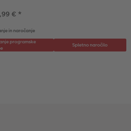
,99 €
*
nje in naročanje