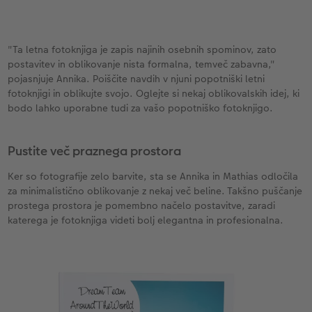
XXL Retro fotografija
"Ta letna fotoknjiga je zapis najinih osebnih spominov, zato
postavitev in oblikovanje nista formalna, temveč zabavna,"
pojasnjuje Annika. Poiščite navdih v njuni popotniški letni
fotoknjigi in oblikujte svojo. Oglejte si nekaj oblikovalskih idej, ki
bodo lahko uporabne tudi za vašo popotniško fotoknjigo.
Pustite več praznega prostora
Ker so fotografije zelo barvite, sta se Annika in Mathias odločila
za minimalistično oblikovanje z nekaj več beline. Takšno puščanje
prostega prostora je pomembno načelo postavitve, zaradi
katerega je fotoknjiga videti bolj elegantna in profesionalna.