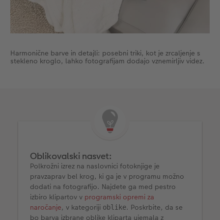
Harmonične barve in detajli: posebni triki, kot je zrcaljenje s
stekleno kroglo, lahko fotografijam dodajo vznemirljiv videz.
Oblikovalski nasvet:
Polkrožni izrez na naslovnici fotoknjige je
pravzaprav bel krog, ki ga je v programu možno
dodati na fotografijo. Najdete ga med pestro
izbiro klipartov v
programski opremi za
naročanje
, v kategoriji
. Poskrbite, da se
oblike
bo barva izbrane oblike kliparta ujemala z