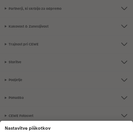
Partnerji, ki skrbijo za odpremo
Kakovost & Zanesljivost
Trajnost pri CEWE
Storitve
Podjetje
Ponudba
CEWE Fotosvet