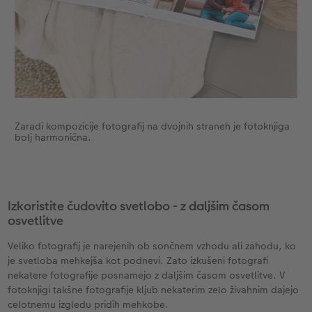
Zaradi kompozicije fotografij na dvojnih straneh je fotoknjiga
bolj harmonična.
Izkoristite čudovito svetlobo - z daljšim časom
osvetlitve
Veliko fotografij je narejenih ob sončnem vzhodu ali zahodu, ko
je svetloba mehkejša kot podnevi. Zato izkušeni fotografi
nekatere fotografije posnamejo z daljšim časom osvetlitve. V
fotoknjigi takšne fotografije kljub nekaterim zelo živahnim dajejo
celotnemu izgledu pridih mehkobe.