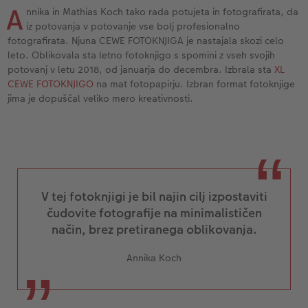
Vzorčne fotoknjige strank
Nature fotografije
Fotografija na aluminiju, direkten natis
Voščilnice
Ideje za unikatna darila
A
nnika in Mathias Koch tako rada potujeta in fotografirata, da
iz potovanja v potovanje vse bolj profesionalno
Deluje takole
Velikost fotografije
Galerijski tisk
Svet hišnih ljubljenčkov
Ideje za darila za vaše najdražje
fotografirata. Njuna CEWE FOTOKNJIGA je nastajala skozi celo
ram
leto. Oblikovala sta letno fotoknjigo s spomini z vseh svojih
potovanj v letu 2018, od januarja do decembra. Izbrala sta
XL
Otroška CEWE FOTOKNJIGA
Premium poster
Fotografija na penasti podlagi
Izdelki za šolo in pisarno
Potovanje
CEWE FOTOKNJIGO
na mat fotopapirju. Izbran format fotoknjige
jima je dopuščal veliko mero kreativnosti.
Zbirka Art Collection
Art fotografije
Poročna tabla dobrodošlice
Darilne fotoskatle
Poroka
Normalna obdelava fotografij
Letvica za poster
Tekstil
Matura
Škatle za shranjevanje fotografij
Hexxas
Umetniške fotografije
V tej fotoknjigi je bil najin cilj izpostaviti
Paketi fotografij
Fotografija na lesu
Fotokoledarji
čudovite fotografije na minimalističen
način, brez pretiranega oblikovanja.
Fotonalepke
Večdelna dekoracija sten
Otroška CEWE FOTOKNJIGA
Annika Koch
CEWE TAKOJŠNJI NATIS FOTOGRAFIJ
Foto kolaži
Takojšnja nalepka
Fototrak