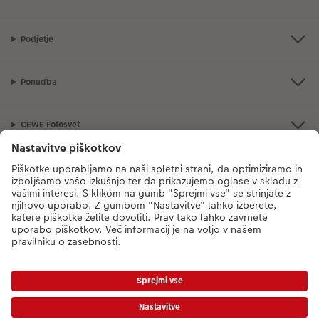
Podjetje
Ponudba
CEWE Fotosvet
V primeru vprašanj glede naših storitev ali vašega naročila, nas pokličite
na sledečo telefonsko številko:
08 205 91 91
od ponedeljka do petka: 8:00
– 17:00