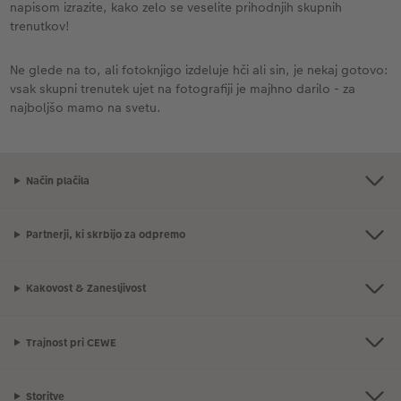
napisom izrazite, kako zelo se veselite prihodnjih skupnih
trenutkov!
Ne glede na to, ali fotoknjigo izdeluje hči ali sin, je nekaj gotovo:
vsak skupni trenutek ujet na fotografiji je majhno darilo - za
najboljšo mamo na svetu.
Način plačila
Partnerji, ki skrbijo za odpremo
Kakovost & Zanesljivost
Trajnost pri CEWE
Storitve