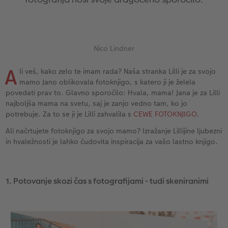
Vzorčne fotoknjige strank
Nature fotografije
Fotografija na aluminiju, direkten natis
Voščilnice
Ideje za unikatna darila
Deluje takole
Velikost fotografije
Galerijski tisk
Svet hišnih ljubljenčkov
Ideje za darila za vaše najdražje
ram
Nico Lindner
Otroška CEWE FOTOKNJIGA
Premium poster
Fotografija na penasti podlagi
Izdelki za šolo in pisarno
Potovanje
A
li veš, kako zelo te imam rada? Naša stranka Lilli je za svojo
Zbirka Art Collection
Art fotografije
Poročna tabla dobrodošlice
Darilne fotoskatle
Poroka
mamo Jano oblikovala fotoknjigo, s katero ji je želela
povedati prav to. Glavno sporočilo: Hvala, mama! Jana je za Lilli
Normalna obdelava fotografij
Letvica za poster
Tekstil
Matura
najboljša mama na svetu, saj je zanjo vedno tam, ko jo
potrebuje. Za to se ji je Lilli zahvalila s
CEWE FOTOKNJIGO
.
Škatle za shranjevanje fotografij
Hexxas
Umetniške fotografije
Ali načrtujete fotoknjigo za svojo mamo? Izražanje Lillijine ljubezni
in hvaležnosti je lahko čudovita inspiracija za vašo lastno knjigo.
Paketi fotografij
Fotografija na lesu
Fotokoledarji
Fotonalepke
Večdelna dekoracija sten
Otroška CEWE FOTOKNJIGA
1. Potovanje skozi čas s fotografijami - tudi skeniranimi
CEWE TAKOJŠNJI NATIS FOTOGRAFIJ
Foto kolaži
Takojšnja nalepka
Fototrak