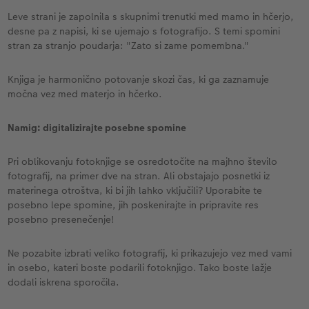
Leve strani je zapolnila s skupnimi trenutki med mamo in hčerjo,
desne pa z napisi, ki se ujemajo s fotografijo. S temi spomini
stran za stranjo poudarja: "Zato si zame pomembna."
Knjiga je harmonično potovanje skozi čas, ki ga zaznamuje
močna vez med materjo in hčerko.
Namig: digitalizirajte posebne spomine
Pri oblikovanju fotoknjige se osredotočite na majhno število
fotografij, na primer dve na stran. Ali obstajajo posnetki iz
materinega otroštva, ki bi jih lahko vključili? Uporabite te
posebno lepe spomine, jih poskenirajte in pripravite res
posebno presenečenje!
Ne pozabite izbrati veliko fotografij, ki prikazujejo vez med vami
in osebo, kateri boste podarili fotoknjigo. Tako boste lažje
dodali iskrena sporočila.