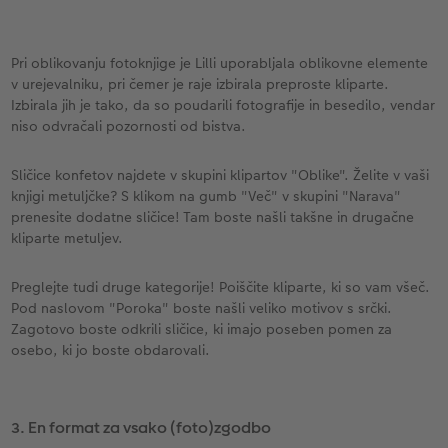
Pri oblikovanju fotoknjige je Lilli uporabljala oblikovne elemente
v urejevalniku, pri čemer je raje izbirala preproste kliparte.
Izbirala jih je tako, da so poudarili fotografije in besedilo, vendar
niso odvračali pozornosti od bistva.
Sličice konfetov najdete v skupini klipartov "Oblike". Želite v vaši
knjigi metuljčke? S klikom na gumb "Več" v skupini "Narava"
prenesite dodatne sličice! Tam boste našli takšne in drugačne
kliparte metuljev.
Preglejte tudi druge kategorije! Poiščite kliparte, ki so vam všeč.
Pod naslovom "Poroka" boste našli veliko motivov s srčki.
Zagotovo boste odkrili sličice, ki imajo poseben pomen za
osebo, ki jo boste obdarovali.
3. En format za vsako (foto)zgodbo