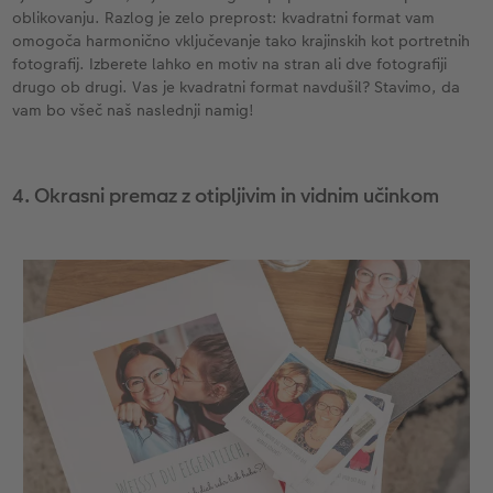
oblikovanju. Razlog je zelo preprost: kvadratni format vam
omogoča harmonično vključevanje tako krajinskih kot portretnih
fotografij. Izberete lahko en motiv na stran ali dve fotografiji
drugo ob drugi. Vas je kvadratni format navdušil? Stavimo, da
vam bo všeč naš naslednji namig!
4. Okrasni premaz z otipljivim in vidnim učinkom