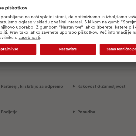
Polnilo...
Partnerji, ki skrbijo za odpremo
Kakovost & Zanesljivost
Podjetje
Ponudba