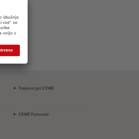
Trajnost pri CEWE
CEWE Fotosvet