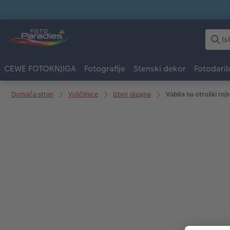
CEWE FOTOKNJIGA
Fotografije
Stenski dekor
Fotodaril
Domača stran
Voščilnice
Izbor dizajna
Vabila na otroški rojs