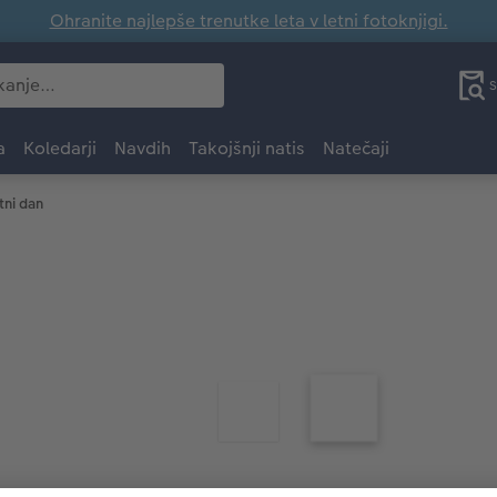
Ohranite najlepše trenutke leta v letni fotoknjigi.
S
a
Koledarji
Navdih
Takojšnji natis
Natečaji
tni dan