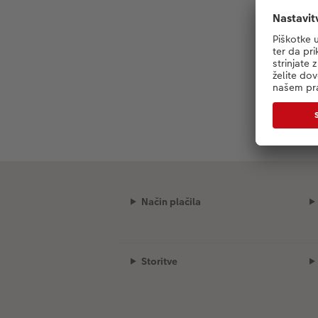
Način plačila
Storitve