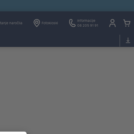
Informacije
tanje naročila
Fotokioski
08 205 91 91