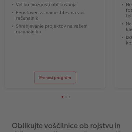
Veliko možnosti oblikovanja
Ne
fo
Enostaven za namestitev na vaš
te
računalnik
Na
Shranjevanje projektov na vašem
ka
računalniku
Iz
ko
Prenesi program
Oblikujte voščilnice ob rojstvu in