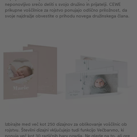
neponovljivo srečo deliti s svojo družino in prijatelji. CEWE
prikupne voščilnice za rojstvo ponujajo odlično priložnost, da
svoje najdražje obvestite o prihodu novega družinskega člana.
Izbirajte med več kot 250 dizajnov za oblikovanje voščilnic ob
rojstvu. Številni dizajni vključujejo tudi funkcijo Večbarvno, ki
ponuja več kot 30 različnih barv ozadja. Ne glede na to, ali gre