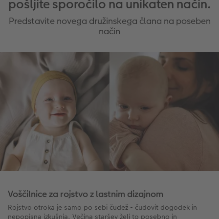
pošljite sporočilo na unikaten način.
Predstavite novega družinskega člana na poseben
način
Voščilnice za rojstvo z lastnim dizajnom
Rojstvo otroka je samo po sebi čudež - čudovit dogodek in
nepopisna izkušnja. Večina staršev želi to posebno in