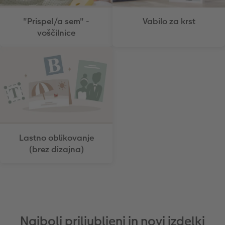
Takojšnja nalepka
Fototrak
"Prispel/a sem" -
Vabilo za krst
voščilnice
XXL Retro fotografija
Lastno oblikovanje
(brez dizajna)
Najbolj priljubljeni in novi izdelki