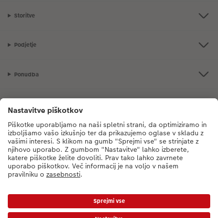
Storitve
Podjetje
Ponudba
CEWE Fotosvet
V primeru vprašanj glede naših storitev ali vašega naročila, nas pokličite
na sledečo telefonsko številko:
08 205 91 91
od ponedeljka do petka: 8:00
– 17:00