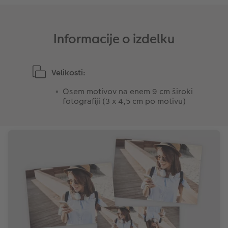
Takojšnja nalepka
Fototrak
Informacije o izdelku
XXL Retro fotografija
Velikosti:
Osem motivov na enem 9 cm široki
fotografiji (3 x 4,5 cm po motivu)