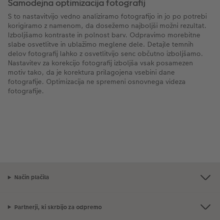
Samodejna optimizacija fotografij
S to nastavitvijo vedno analiziramo fotografijo in jo po potrebi
korigiramo z namenom, da dosežemo najboljši možni rezultat.
Izboljšamo kontraste in polnost barv. Odpravimo morebitne
slabe osvetlitve in ublažimo meglene dele. Detajle temnih
delov fotografij lahko z osvetlitvijo senc občutno izboljšamo.
Nastavitev za korekcijo fotografij izboljša vsak posamezen
motiv tako, da je korektura prilagojena vsebini dane
fotografije. Optimizacija ne spremeni osnovnega videza
fotografije.
Način plačila
Partnerji, ki skrbijo za odpremo