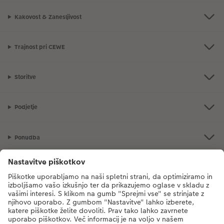
Kakovost & Zanesljivost
Trajnost pri CEWE
Storitve
Podjetje
Ponudba
CEWE Fotosvet